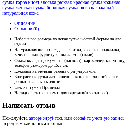
сумка торба кисет авоська рюкзак красная сумка кожаная
сумка женская сумка бордовая сумка рюкзак кожаный
натуральная кожа
Описание
Отзывов (0)
Небольшого размера женская сумка жесткой формы на два
отдела.
Натуральная шорно - седельная кожа, красивая подкладка,
качественная фурнитура под латунь (сплав).
Сумка вмещает документы (паспорт), картхолдер, ключницу,
телефон размером до 15,5 см.
Кожаный наплечный ремень с регулировкой.
Контрастная ручка для ношения на плече или сгибе локтя -
дополнительный модный
элемент сумки Променад.
На задней стенке карман для карточки(проездного)
Написать отзыв
Пожалуйста
авторизируйтесь
или
создайте учетную запись
перед тем как написать отзыв