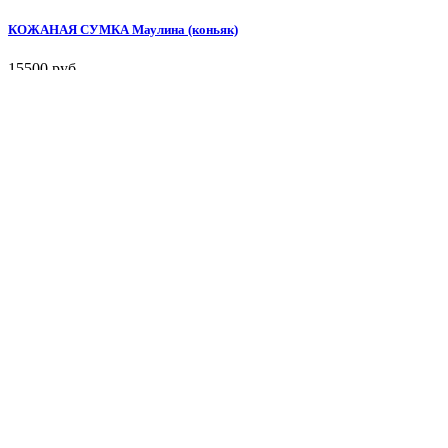
КОЖАНАЯ СУМКА Маулина (коньяк)
15500 руб.
Контактная информация
Личный Кабинет
Личный Кабинет
История заказов
Закладки
Рассылка
Корпоративные заказы
>