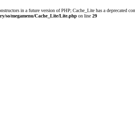
onstructors in a future version of PHP; Cache_Lite has a deprecated con
rary/so/megamenu/Cache_Lite/Lite.php
on line
29