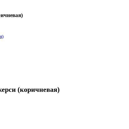
чневая)
я)
си (коричневая)